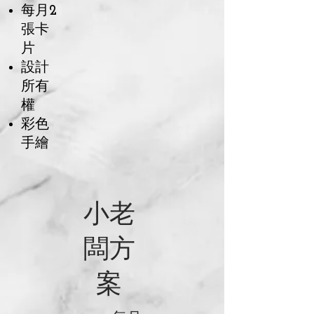
每月​
2
張卡
片
​設計
所有
權
彩色
手繪
小老
闆方
案