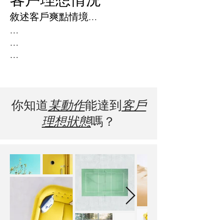
敘述客戶爽點情境
...
...
...
...
你知道
某動作
能達到
客戶
理想狀態
嗎？