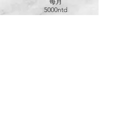
每月
5000ntd
每月​
5
張卡
片
​設計
所有
權
彩色
手繪
​免費
印刷
​企業