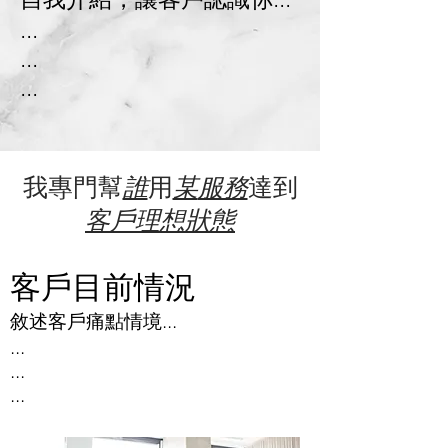
...
...
...
我專門幫
誰
用
某
服務
達到
客戶
理想狀態
客戶​目前情況
敘述客戶痛點情境...
...
...
...